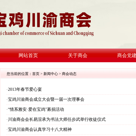
网站首页
关于商会
商会党
您当前的位置：
首页
>
新闻中心
> 商会动态
·
2013年春节爱心宴
·
宝鸡川渝商会成立大会暨一届一次理事会
·
“情系雅安·爱在宝鸡”募捐活动
·
川渝商会会长易渲承为书法大师任步武举行收徒仪式
·
宝鸡川渝商会认真学习十八大精神