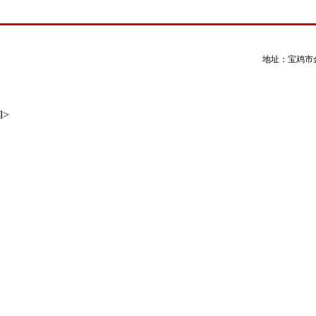
地址：宝鸡市金台
l>