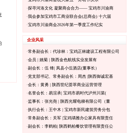
·
探寻河洛文化 凝聚商会合力—— 宝鸡市川渝商
统
·
我会参加宝鸡市工商业联合会(总商会) 十六届
·
宝鸡市川渝商会2026年第一季度工作纪实
企业风采
的
·
常务副会长：代珍林：宝鸡正林建设工程有限公司
·
会员 | 姚菊 | 陕西金色航线实业发展有
·
副会长：伍 锋| 凤县小伍酒店(董事长）
·
党支部书记、常务副会长：周杰 |陕西御诚宏基
·
会长：黄勇 | 陕西世纪荟萃商业运营管理
·
名誉会长：易渲承| 宝鸡市易时代泸州川菜(
·
监事长：张光尧 | 陕西光耀电梯有限公司（董
·
执行会长：王中木 | 宝鸡市新民建筑劳务分包
·
常务副会长：关军 |宝鸡璘雅办公家具有限责任
·
副会长：李鹤柏| 陕西鹤柏餐饮管理有限责任公